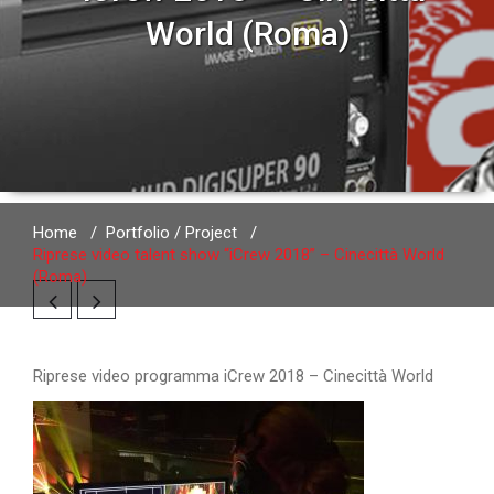
World (Roma)
Home
/
Portfolio / Project
/
Riprese video talent show “iCrew 2018” – Cinecittà World
(Roma)
Riprese video programma iCrew 2018 – Cinecittà World