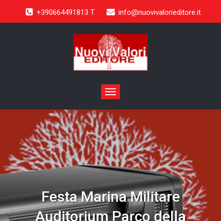
+390664491813 T
info@nuovivalorieditore.it
Toggle
navigation
Festa Marina Militare
Auditorium Parco della